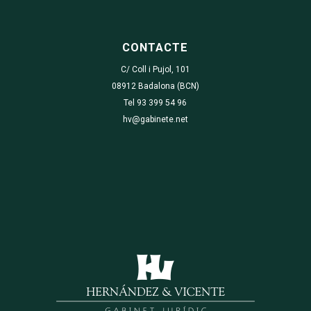
CONTACTE
C/ Coll i Pujol, 101
08912 Badalona (BCN)
Tel 93 399 54 96
hv@gabinete.net