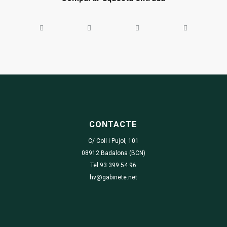
CONTACTE
C/ Coll i Pujol, 101
08912 Badalona (BCN)
Tel 93 399 54 96
hv@gabinete.net