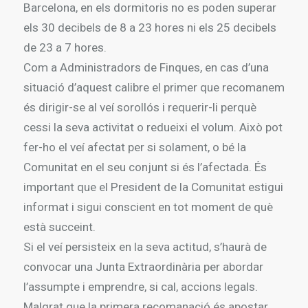
Barcelona, en els dormitoris no es poden superar
els 30 decibels de 8 a 23 hores ni els 25 decibels
de 23 a 7 hores.
Com a Administradors de Finques, en cas d’una
situació d’aquest calibre el primer que recomanem
és dirigir-se al veí sorollós i requerir-li perquè
cessi la seva activitat o redueixi el volum. Això pot
fer-ho el veí afectat per si solament, o bé la
Comunitat en el seu conjunt si és l’afectada. És
important que el President de la Comunitat estigui
informat i sigui conscient en tot moment de què
està succeint.
Si el veí persisteix en la seva actitud, s’haurà de
convocar una Junta Extraordinària per abordar
l’assumpte i emprendre, si cal, accions legals.
Malgrat que la primera recomanació és apostar