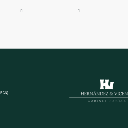
1
(BCN)