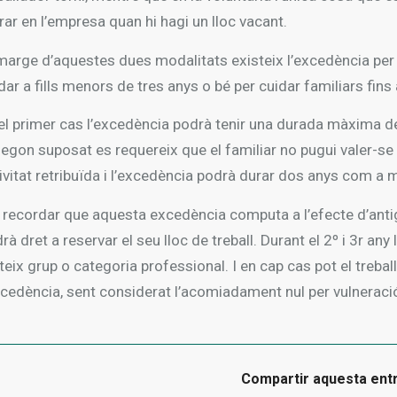
rar en l’empresa quan hi hagi un lloc vacant.
marge d’aquestes dues modalitats existeix l’excedència per
dar a fills menors de tres anys o bé per cuidar familiars fins
el primer cas l’excedència podrà tenir una durada màxima de tr
segon suposat es requereix que el familiar no pugui valer-se 
ivitat retribuïda i l’excedència podrà durar dos anys com a 
 recordar que aquesta excedència computa a l’efecte d’antigu
drà dret a reservar el seu lloc de treball. Durant el 2º i 3r any 
eix grup o categoria professional. I en cap cas pot el treball
xcedència, sent considerat l’acomiadament nul per vulneraci
Compartir aquesta ent