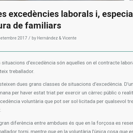
es excedències laborals i, especi
ura de familiars
/
setembre 2017
by
Hernández & Vicente
 situacions d’excedència són aquelles on el contracte labora
eix treballador.
steixen dues grans classes de situacions d’excedència. D’una
ana per haver estat triat per exercir un càrrec públic o realit
xcedència voluntària que pot ser sol·licitada per qualsevol t
.
gran diferència entre ambdues és que en la forçosa es reserv
ballador torni, mentre que en la voluntària l’única cosa que e