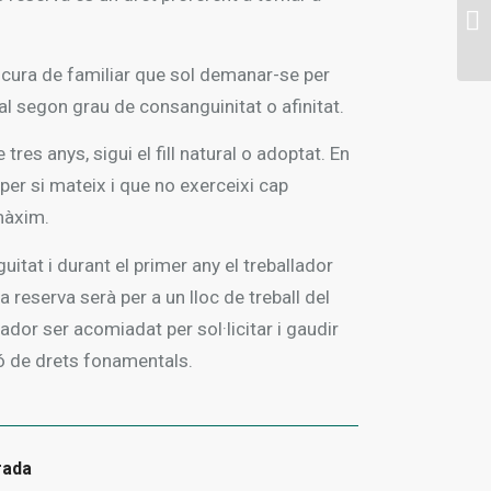
 cura de familiar que sol demanar-se per
 al segon grau de consanguinitat o afinitat.
es anys, sigui el fill natural o adoptat. En
per si mateix i que no exerceixi cap
màxim.
itat i durant el primer any el treballador
la reserva serà per a un lloc de treball del
ador ser acomiadat per sol·licitar i gaudir
ó de drets fonamentals.
rada