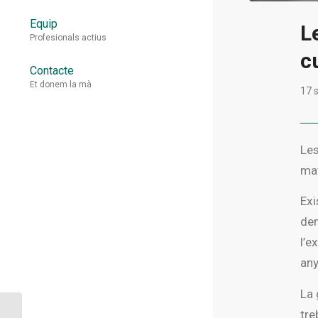
Equip
L
Profesionals actius
c
Contacte
Et donem la mà
17 
Les
mat
Exi
dem
l’e
any
La 
tre