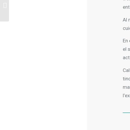
Com incapacitar a un
ent
familiar
Al 
cui
En 
el 
act
Cal
tin
mat
l’e