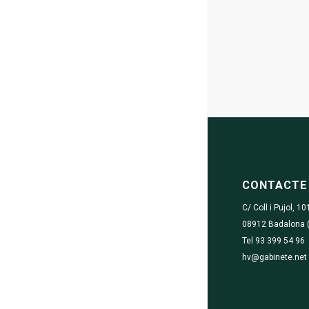
CONTACTE
C/ Coll i Pujol, 10
08912 Badalona 
Tel 93 399 54 96
hv@gabinete.net