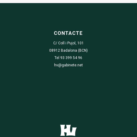
CONTACTE
C/ Coll i Pujol, 101
08912 Badalona (BCN)
Tel 93 399 54 96
hv@gabinete.net