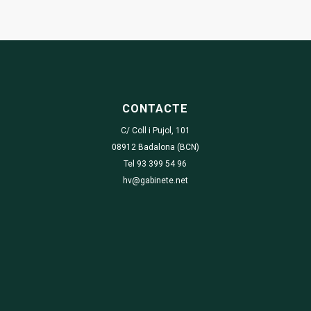
CONTACTE
C/ Coll i Pujol, 101
08912 Badalona (BCN)
Tel 93 399 54 96
hv@gabinete.net