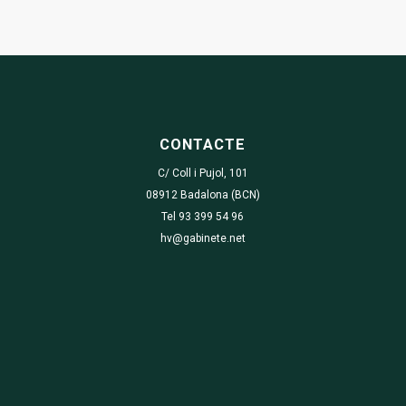
CONTACTE
C/ Coll i Pujol, 101
08912 Badalona (BCN)
Tel 93 399 54 96
hv@gabinete.net